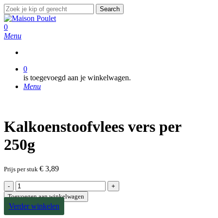
Skip
Search
to
Close
main
Search
search
0
content
Menu
search
0
is toegevoegd aan je winkelwagen.
Menu
Kalkoenstoofvlees vers per
250g
€
3,89
Prijs per stuk
Kalkoenstoofvlees
vers
Toevoegen aan winkelwagen
per
Verder winkelen
250g